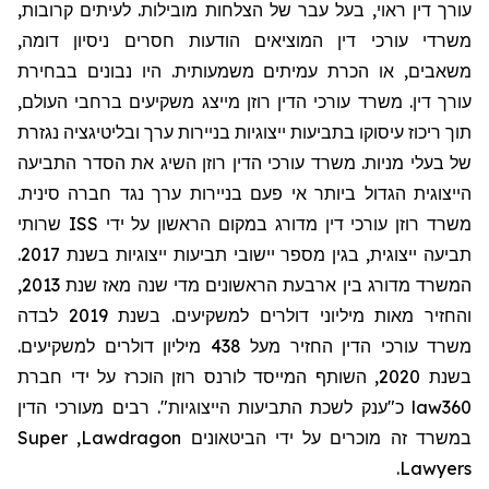
עורך דין ראוי, בעל עבר של הצלחות מובילות. לעיתים קרובות,
משרדי עורכי דין המוציאים הודעות חסרים ניסיון דומה,
משאבים, או הכרת עמיתים משמעותית. היו נבונים בבחירת
עורך דין. משרד עורכי הדין רוזן מייצג משקיעים ברחבי העולם,
תוך ריכוז עיסוקו בתביעות ייצוגיות בניירות ערך ובליטיגציה נגזרת
של בעלי מניות. משרד עורכי הדין רוזן השיג את הסדר התביעה
הייצוגית הגדול ביותר אי פעם בניירות ערך נגד חברה סינית.
שרותי
ISS
משרד רוזן עורכי דין מדורג במקום הראשון על ידי
תביעה ייצוגית, בגין מספר יישובי תביעות ייצוגיות בשנת 2017.
המשרד מדורג בין ארבעת הראשונים מדי שנה מאז שנת 2013,
והחזיר מאות מיליוני דולרים למשקיעים. בשנת 2019 לבדה
משרד עורכי הדין החזיר מעל 438 מיליון דולרים למשקיעים.
בשנת 2020, השותף המייסד לורנס רוזן הוכרז על ידי חברת
מעורכי הדין
כ"ענק לשכת התביעות הייצוגיות". רבים
law360
Super
,
Lawdragon
במשרד זה מוכרים על ידי הביטאונים
.
Lawyers