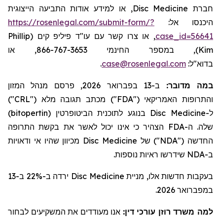
, או למידע אודות התביעה הייצוגית
Disc Medicine
חברת
https://rosenlegal.com/submit-form/?
היכנסו אל:
Phillip
, או צרו קשר עם עו"ד פיליפ קים (
case_id=56641
), במספר החינמי 866-767-3653, או
Kim
.
case@rosenlegal.com
בדוא"ל:
ב-13 בפברואר 2026, פרסם מנהל המזון
:
במה מדובר
")
CRL
") מכתב תגובה מלא ("
FDA
והתרופות האמריקאי ("
)
bitopertin
בנוגע לתוכנית הביטופרטין (
Disc Medicine
ל-
הצהיר כי אינו יכול לאשר את בקשת התרופה
FDA
שלה. ה-
מכיוון שהיו אי ודאויות
Disc Medicine
") של
NDA
החדשה ("
שידרשו ראיות נוספות.
NDA
ב-
ירדה ב-22% ב-13
Disc Medicine
בעקבות חדשות אלו, מניית
במפברואר 2026.
למה משרד רוזן עורכי דין:
אנו מעודדים את המשקיעים לבחור