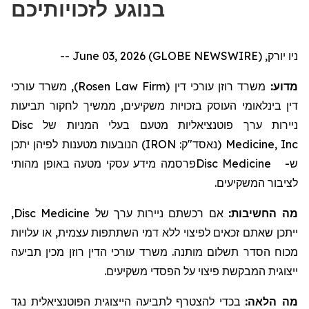
בנוגע לזכויותיכם
ניו יורק, June 03, 2026 (GLOBE NEWSWIRE) --
, משרד עורכי
)
Rosen Law Firm
משרד רוזן עורכי דין (
מדוע:
דין בינלאומי העוסק בזכויות משקיעים, ממשיך לחקור
תביעות
Disc
בעלי המניות של
ניירות ערך פוטנציאליות מטעם
הנובעות מטענות לפיהן יתכן
)
IRON
(נאסד"ק:
Medicine, Inc
מידע עסקי מטעה באופן מהותי
פרסמה
Disc Medicine
ש-
לציבור המשקיעים.
,
Disc Medicine
אם רכשתם ניירות ערך של
מה החשיבות:
ייתכן שאתם זכאים לפיצוי ללא דמי השתתפות עצמית, או עלויות
מכוח הסדר תשלום מותנה. משרד עורכי הדין רוזן מכין תביעה
ייצוגית המבקשת פיצוי על הפסדי משקיעים.
מה הלאה:
בכדי להצטרף לתביעה הייצוגית הפוטנציאלית נגד